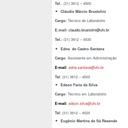
Tel.
: (31) 3612 – 4500
Cláudio Márcio Brustolini
Cargo:
Técnico de Laboratório
E.mail:
claudio.brustolini@ufv.br
Tel.:
(31) 3612 – 4530
Edna de Castro Santana
Cargo
: Assistente em Administração
E-mail
:
edna.santana@ufv.br
Tel
: (31) 3612 – 4503
Edson Faria da Silva
Cargo
: Técnico em Laboratório
E-mail
:
edson.silva@ufv.br
Tel
: (31) 3612 – 4520
Eugênio Martins de Sá Resende