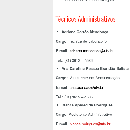
Técnicos Administrativos
Adriana Corrêa Mendonça
Cargo
: Técnica de Laboratório
E.mail
:
adriana.mendonca@ufv.br
Tel.
: (31) 3612 – 4536
Ana Carolina Pessoa Brandão Batista
Cargo:
Assistente em Administração
E.mail:
ana.brandao@ufv.br
Tel.:
(31) 3612 – 4505
Bianca Aparecida Rodrigues
Cargo
: Assistente Administrativo
E-mail
:
bianca.rodrigues@ufv.br