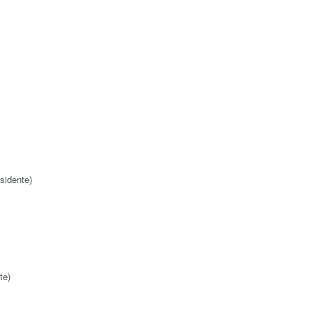
sidente)
te)