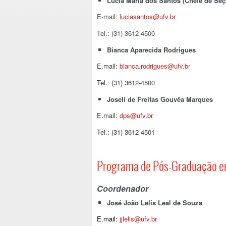
Lúcia Maria dos Santos (Chefe de Seç
E-mail:
luciasantos@ufv.br
Tel.: (31) 3612-4500
Bianca Aparecida Rodrigues
E.mail:
bianca.rodrigues@ufv.br
Tel.: (31) 3612-450
0
Joseli de Freitas Gouvêa Marques
E.mail:
dps@ufv.br
Tel.: (31) 3612-4501
Programa de Pós-Graduação em
Coordenador
José João Lelis Leal de Souza
E.mail:
jjlelis@ufv.br