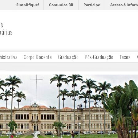
Simplifique!
Comunica BR
Participe
Acesso à infor
os
rárias
nistrativa
Corpo Docente
Graduação
Pós-Graduação
Teses