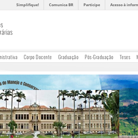
Simplifique!
Comunica BR
Participe
Acesso à infor
os
rárias
nistrativa
Corpo Docente
Graduação
Pós-Graduação
Teses