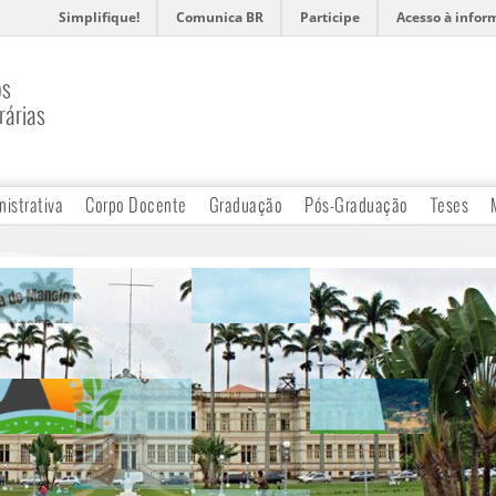
Simplifique!
Comunica BR
Participe
Acesso à infor
os
rárias
nistrativa
Corpo Docente
Graduação
Pós-Graduação
Teses