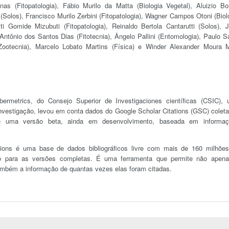
nas (Fitopatologia), Fábio Murilo da Matta (Biologia Vegetal), Aluizio B
 (Solos), Francisco Murilo Zerbini (Fitopatologia), Wagner Campos Otoni (Biol
i Gomide Mizubuti (Fitopatologia), Reinaldo Bertola Cantarutti (Solos), 
Antônio dos Santos Dias (Fitotecnia), Ângelo Pallini (Entomologia), Paulo S
(Zootecnia), Marcelo Lobato Martins (Física) e Winder Alexander Moura 
ybermetrics, do Consejo Superior de Investigaciones científicas (CSIC),
investigação, levou em conta dados do Google Scholar Citations (GSC) colet
 é uma versão beta, ainda em desenvolvimento, baseada em informa
tions é uma base de dados bibliográficos livre com mais de 160 milhõe
o para as versões completas. É uma ferramenta que permite não apen
ambém a informação de quantas vezes elas foram citadas.