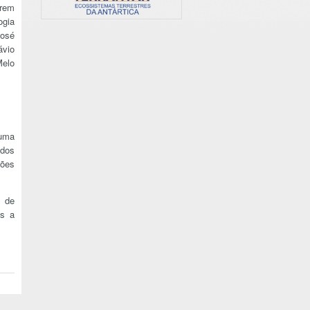
orem
ogia
José
ávio
Melo
 uma
ados
ções
s de
as a