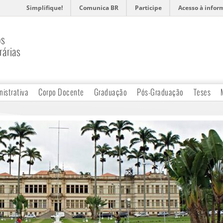
Simplifique!
Comunica BR
Participe
Acesso à infor
os
rárias
nistrativa
Corpo Docente
Graduação
Pós-Graduação
Teses